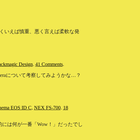
良くいえば慎重、悪く言えば柔軟な発
ackmagic Design
.
41 Comments
.
meraについて考察してみようかな…？
nema EOS ID C
,
NEX FS-700
.
18
的には何が一番「Wow！」だったでし