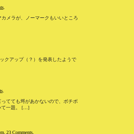
ts
.
ネマカメラが、ノーマークもいいところ
のモックアップ（？）を発表したようで
ts
.
言ってても埒があかないので、ボチボ
一題。 […]
em
.
23 Comments
.