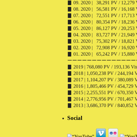
▊ 09. 2020 | 38,291 PV / 12,279 V
▊ 08. 2020 | 56,581 PV / 16,168 V
▊ 07. 2020 | 72,551 PV / 17,713 V
▊ 06. 2020 | 80,354 PV / 18,236 V
▊ 05. 2020 | 86,127 PV / 20,253 V
▊ 04. 2020 | 83,727 PV / 21,949 V
▊ 03. 2020 | 75,302 PV / 18,821 V
▊ 02. 2020 | 72,908 PV / 16,920 V
▊ 01. 2020 | 65,242 PV / 15,880 V
ーーーーーーーーーーーーーー
▊ 2019 | 768,080 PV / 193,136 Vis
▊ 2018 | 1,050,238 PV / 244,194 Vi
▊ 2017 | 1,104,207 PV / 380,089 Vi
▊ 2016 | 1,805,466 PV / 454,729 Vi
▊ 2015 | 2,255,551 PV / 670,350 Vi
▊ 2014 | 2,776,956 PV / 701,467 Vi
▊ 2013 | 3,686,370 PV / 840,852 Vi
Social