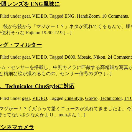
一眼レンズを ENG風味に
Filed under
gear
,
VIDEO
.
Tagged
ENG
,
HandiZoom
.
10 Comments
.
、後から後から「マジかー！？」ネタが流れてくるもんで、腰を据え
Fujinon 19-90 T2.9 […]
シング・フィルター
Filed under
gear
,
VIDEO
.
Tagged
D800
,
Mosaic
,
Nikon
.
24 Comment
ーム・センサーを搭載し、中判カメラに匹敵する高精細な写真が撮れる
と精細な絵が撮れるものの、センサー信号のダウ […]
Technicolor CineStyleに対応
Filed under
gear
,
VIDEO
.
Tagged
CineStyle
,
GoPro
,
Technicolor
.
14 
ジかー！？ (ﾟДﾟ;) って驚くニュースが流れてきましたよ。今度
o使ってないボクなんかより、muuさん […]
 RAWシネマカメラ