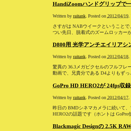
HandiZoomハンドグリップで
Written by
raitank
.
Posted on
2012/04/19
.
さすがは NABウイークということで
つい先日、脱着式のズームロッカーが便利そうな 
D800用 光学アンチエイリア
Written by
raitank
.
Posted on
2012/04/18
.
驚異の 36.3メガピクセルのフルフレ
動画で、兄貴分である D4よりもずっ
GoPro HD HERO2が 24fps収録、
Written by
raitank
.
Posted on
2012/04/17
.
昨日の BMDシネマカメラに続いて、マ
HERO2の話題です（ホントは GoPr
Blackmagic Designの 2.5K