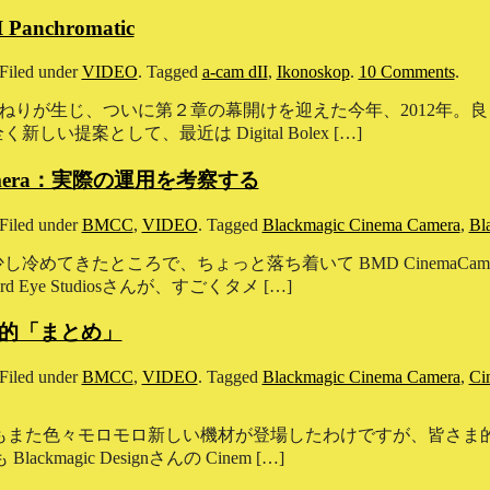
anchromatic
Filed under
VIDEO
.
Tagged
a-cam dII
,
Ikonoskop
.
10 Comments
.
なうねりが生じ、ついに第２章の幕開けを迎えた今年、2012年。
提案として、最近は Digital Bolex […]
ma Camera：実際の運用を考察する
Filed under
BMCC
,
VIDEO
.
Tagged
Blackmagic Cinema Camera
,
Bl
めてきたところで、ちょっと落ち着いて BMD CinemaCa
ye Studiosさんが、すごくタメ […]
的「まとめ」
Filed under
BMCC
,
VIDEO
.
Tagged
Blackmagic Cinema Camera
,
Ci
今年もまた色々モロモロ新しい機材が登場したわけですが、皆さま
magic Designさんの Cinem […]