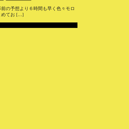
事前の予想より６時間も早く色々モロ
てお […]