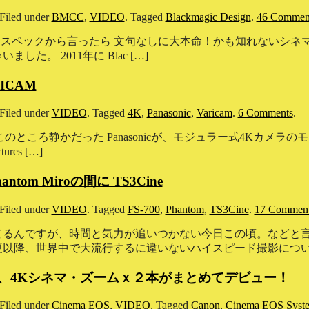
Filed under
BMCC
,
VIDEO
.
Tagged
Blackmagic Design
.
46 Commen
とに、スペックから言ったら 文句なしに大本命！かも知れないシ
ゃいました。 2011年に Blac […]
RICAM
Filed under
VIDEO
.
Tagged
4K
,
Panasonic
,
Varicam
.
6 Comments
.
のところ静かだった Panasonicが、モジュラー式4Kカメラ
ctures […]
tom Miroの間に TS3Cine
Filed under
VIDEO
.
Tagged
FS-700
,
Phantom
,
TS3Cine
.
17 Commen
てるんですが、時間と気力が追いつかない今日この頃。などと
以降、世界中で大流行するに違いないハイスピード撮影について
S-1D C、4Kシネマ・ズームｘ２本がまとめてデビュー！
Filed under
Cinema EOS
,
VIDEO
.
Tagged
Canon
,
Cinema EOS Syst