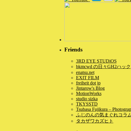
Friends
3RD EYE STUDiOS
bkmcwd の日々GH2ハック
enatsu.net
EXIT FILM
freiheit dot jp
Jintarow's Blog
MotionWorks
studio sizka
TKYSSTD
Tsubasa Fujikura – Photogra
ふじのんの気まぐれコラ
タカザワカズヒト