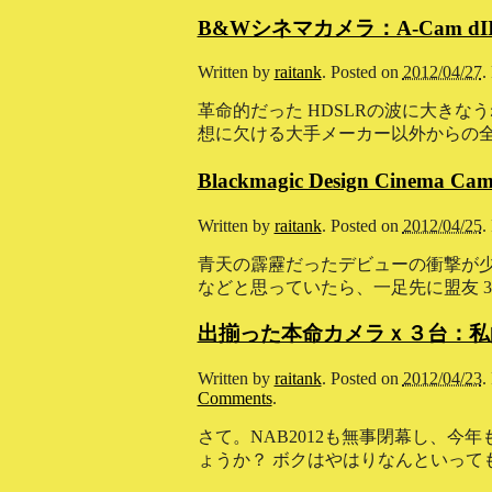
B&Wシネマカメラ：A-Cam dII P
Written by
raitank
.
Posted on
2012/04/27
.
革命的だった HDSLRの波に大き
想に欠ける大手メーカー以外からの全く新しい
Blackmagic Design Cine
Written by
raitank
.
Posted on
2012/04/25
.
青天の霹靂だったデビューの衝撃が少し冷
などと思っていたら、一足先に盟友 3rd E
出揃った本命カメラｘ３台：私
Written by
raitank
.
Posted on
2012/04/23
.
Comments
.
さて。NAB2012も無事閉幕し、
ょうか？ ボクはやはりなんといっても Black