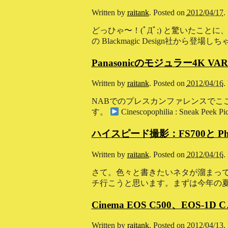
Written by
raitank
.
Posted on
2012/04/17
.
どっひゃ〜！(ﾟДﾟ;) と驚いたこ
の Blackmagic Design社から登場しち
Panasonicのモジュラー4K VA
Written by
raitank
.
Posted on
2012/04/16
.
NABでのプレスカンファレンスでここ
す。
Cinescopophilia : Sneak Peek Pi
ハイスピード撮影：FS700と Phan
Written by
raitank
.
Posted on
2012/04/16
.
さて。色々と書きたいネタが溜まっ
チ行こうと思います。まずは今年の夏
Cinema EOS C500、EO
Written by
raitank
.
Posted on
2012/04/13
.