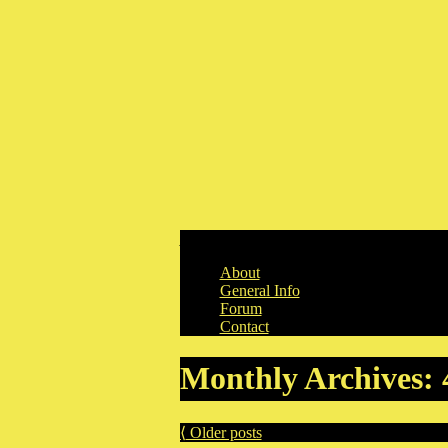
Skip to content
About
General Info
Forum
Contact
Monthly Archives:
⟨
Older posts