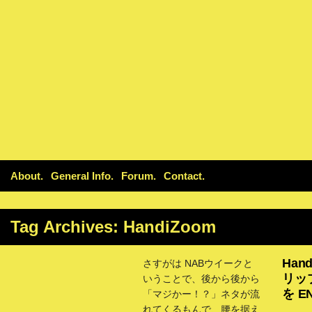
About
General Info
Forum
Contact
Tag Archives:
HandiZoom
Han
さすがは NABウイークと
リッ
いうことで、後から後から
を E
「マジかー！？」ネタが流
れてくるもんで、腰を据え