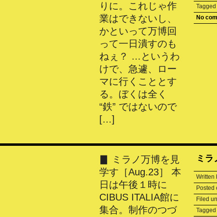
りに。これじゃ作
Tagge
業はできないし、
No co
かといって万博回
って一日潰すのも
ねぇ？ …というわ
けで、急遽、ロー
マに行くこととす
る。ぼくは全く
“鉄” ではないので
[…]
ミラ
▊ ミラノ万博を見
学す［Aug.23］ 本
Written
日は午後１時に
Posted
CIBUS ITALIA館に
Filed u
集合。制作のつづ
Tagge