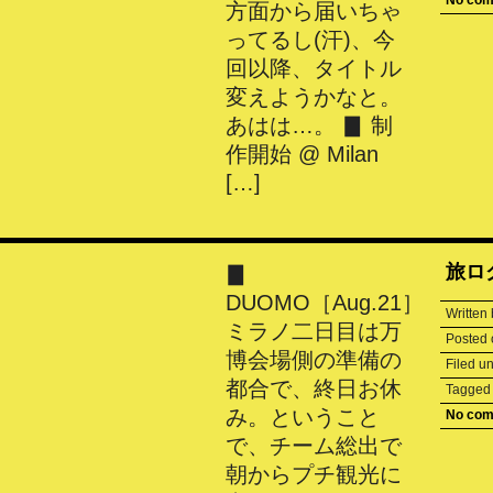
No co
方面から届いちゃ
ってるし(汗)、今
回以降、タイトル
変えようかなと。
あはは…。 ▊ 制
作開始 @ Milan
[…]
旅ログ
▊
DUOMO［Aug.21］
Written
ミラノ二日目は万
Posted
博会場側の準備の
Filed u
都合で、終日お休
Tagge
み。ということ
No co
で、チーム総出で
朝からプチ観光に