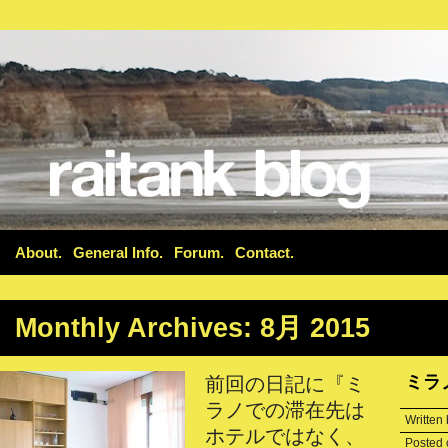
About
General Info
Forum
Contact
Monthly Archives:
8月 2015
ミラ
前回の日記に『ミ
ラノでの滞在先は
Written
ホテルではなく、
Posted