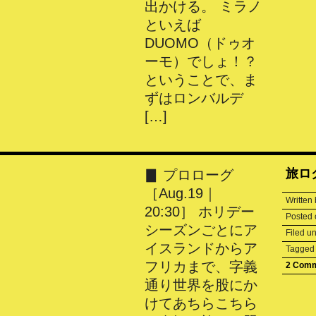
出かける。 ミラノ
といえば
DUOMO（ドゥオ
ーモ）でしょ！？
ということで、ま
ずはロンバルデ
[…]
旅ログ
▊ プロローグ
［Aug.19｜
Written
20:30］ ホリデー
Posted
シーズンごとにア
Filed u
イスランドからア
Tagge
フリカまで、字義
2 Com
通り世界を股にか
けてあちらこちら