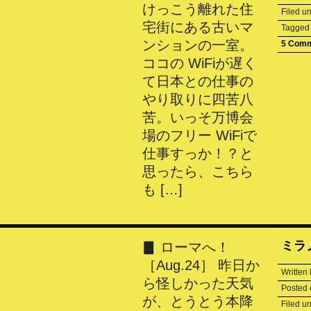
けっこう離れた住
Filed u
宅街にある古いマ
Tagge
ンションの一室。
5 Com
ココの WiFiが遅く
て日本との仕事の
やり取りに四苦八
苦。いっそ万博会
場のフリー WiFiで
仕事すっか！？と
思ったら、こちら
も […]
ミラ
▊ ローマへ！
［Aug.24］ 昨日か
Written
ら怪しかった天気
Posted
が、とうとう本降
Filed u