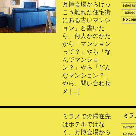
万博会場からけっ
Filed u
こう離れた住宅街
Tagge
にある古いマンシ
No co
ョン』と書いた
ら、何人かのかた
から「マンション
って？」やら「な
んでマンショ
ン？」やら「どん
なマンション？」
やら、問い合わせ
メ […]
ミラ
ミラノでの滞在先
はホテルではな
Written
く、万博会場から
Posted