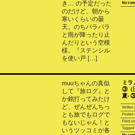
き… の予定だった
No co
のだけど、朝から
寒いくらいの曇
天。のちパラパラ
と雨が降ったり止
んだりという空模
様。『ステンシル
を使い戸 […]
ミラ
muuちゃんの真似
③（旧
して『旅ログ』と
夏- 
か銘打ってみたけ
ど、ぜんぜんちっ
Written
とも旅でもログで
Posted
もないじゃん！と
Filed u
Tagge
いうツッコミが各