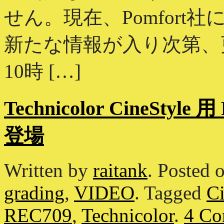
せん。現在、Pomfor
新たな情報が入り次第、更
10時 […]
Technicolor CineSty
登場
Written by
raitank
.
Posted 
grading
,
VIDEO
.
Tagged
Ci
REC709
,
Technicolor
.
4 Co