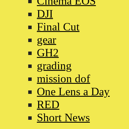
Cinema EOS
DJI
Final Cut
gear
GH2
grading
mission dof
One Lens a Day
RED
Short News