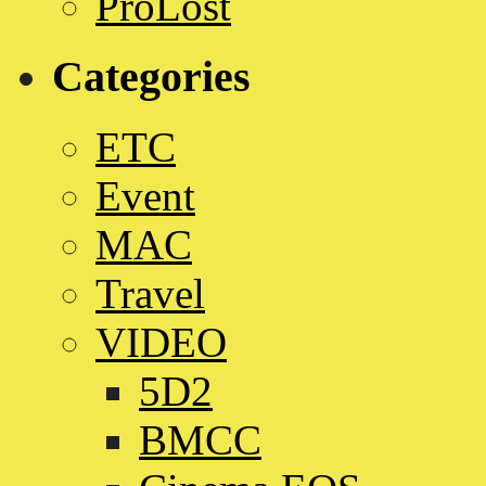
ProLost
Categories
ETC
Event
MAC
Travel
VIDEO
5D2
BMCC