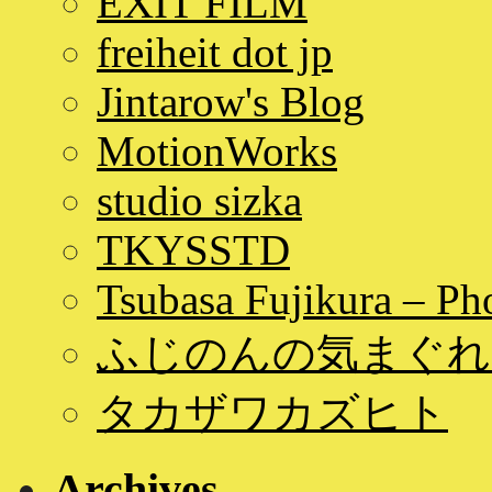
EXIT FILM
freiheit dot jp
Jintarow's Blog
MotionWorks
studio sizka
TKYSSTD
Tsubasa Fujikura – Ph
ふじのんの気まぐれ
タカザワカズヒト
Archives