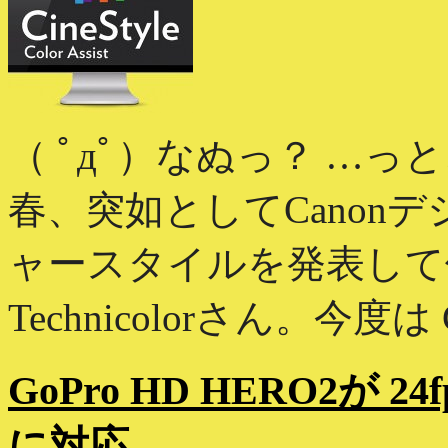
（ ﾟдﾟ）なぬっ？ …
春、突如としてCanonデジ
ャースタイルを発表して
Technicolorさん。今度は Col
GoPro HD HERO2が 24fp
に対応