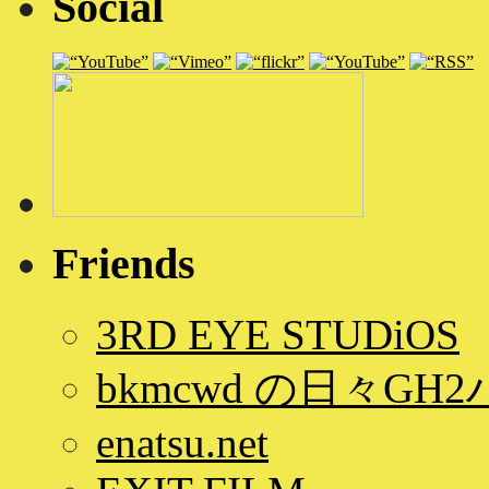
Social
Friends
3RD EYE STUDiOS
bkmcwd の日々GH
enatsu.net