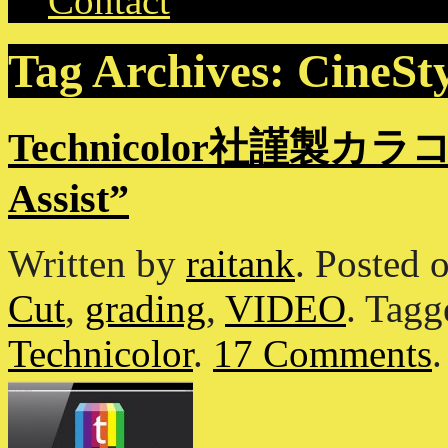
Contact
Tag Archives:
CineSty
Technicolor社謹製カラコ
Assist”
Written by
raitank
.
Posted 
Cut
,
grading
,
VIDEO
.
Tag
Technicolor
.
17 Comments
.