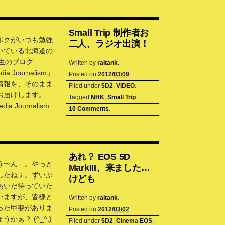
Small Trip 制作者お
ボクがいつも勉強
二人、ラジオ出演！
いている北海道の
i先生のブログ
Written by
raitank
.
dia Journalism」
Posted on
2012/03/09
.
情報を、そのまま
Filed under
5D2
,
VIDEO
.
お届けします。
Tagged
NHK
,
Small Trip
.
dia Journalism :
10 Comments
.
あれ？ EOS 5D
う〜ん…。やっと
MarkIII、来ました…
したねぇ。ずいぶ
けども
あいだ待っていた
いますが、皆様と
Written by
raitank
.
った甲斐がありま
Posted on
2012/03/02
.
かぁ？ (^_^;)
Filed under
5D2
,
Cinema EOS
,