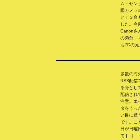
ム・セン
眼カメラ
と！３台
した。今
Canonさん
の弟分… 
も7Dの兄貴
多数の海
RSS配
る身とし
配信され
注意。エ
タをうっ
い目に遭
です。こ
日が日曜
て […]