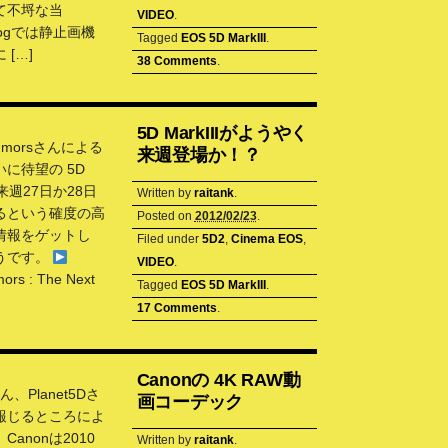
て不埒な当
VIDEO
.
 blogでは静止画機
Tagged
EOS 5D MarkIII
.
 […]
38 Comments
.
5D MarkIIIがようやく
Rumorsさんによる
来週登場か！？
に待望の 5D
Iが来週27日か28日
Written by
raitank
.
るという確度の高
Posted on
2012/02/23
.
情報をゲットし
Filed under
5D2
,
Cinema EOS
,
うです。
VIDEO
.
ors : The Next
Tagged
EOS 5D MarkIII
.
]
17 Comments
.
Canonの 4K RAW動
ん、Planet5Dさ
画コーデック
報じるところによ
anonは2010
Written by
raitank
.