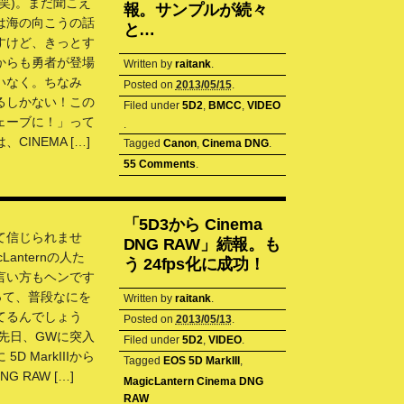
笑)。まだ聞こえ
報。サンプルが続々
は海の向こうの話
と…
すけど、きっとす
からも勇者が登場
Written by
raitank
.
いなく。ちなみ
Posted on
2013/05/15
.
るしかない！この
Filed under
5D2
,
BMCC
,
VIDEO
ェーブに！」って
.
CINEMA […]
Tagged
Canon
,
Cinema DNG
.
55 Comments
.
「5D3から Cinema
て信じられませ
DNG RAW」続報。も
cLanternの人た
う 24fps化に成功！
言い方もヘンです
って、普段なにを
Written by
raitank
.
てるんでしょう
Posted on
2013/05/13
.
い先日、GWに突入
Filed under
5D2
,
VIDEO
.
5D MarkIIIから
Tagged
EOS 5D MarkIII
,
DNG RAW […]
MagicLantern Cinema DNG
RAW