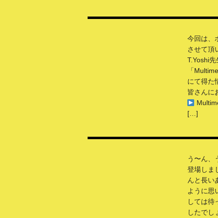
今回は、
させて頂
T.Yosh
「Multime
にて得た
皆さんに
Multime
[…]
う〜ん、
登場しま
んと長い
ように思
しては待
したでしょう