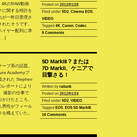
 4KのRAW動画
Posted on
2012/01/28
.
クに関する特許を
Filed under
5D2
,
Cinema EOS
,
れが一昨日受理さ
VIDEO
.
されたそうです。
Tagged
4K
,
Canon
,
Codec
.
ベイヤー配列に準
9 Comments
.
…]
5D MarkIII？または
クープ系の話題。
7D MarkII、ケニアで
ure Academyブ
目撃さる！
れた Stephen
氏のレポートにより
Written by
raitank
.
。 撮影の仕事で
Posted on
2012/01/24
.
出かけたところ、
Filed under
5D2
,
VIDEO
.
人男性がフィール
Tagged
EOS
,
EOS 5D MarkIII
.
ラを構えていた。
16 Comments
.