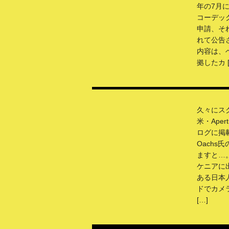
年の7月に
コーデッ
申請、そ
れて公告
内容は、
拠したカ [
久々にス
米・Apert
ログに掲載さ
Oachs
ますと…
ケニアに
ある日本
ドでカメ
[…]