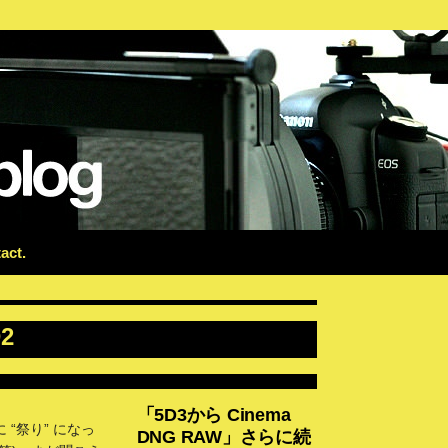
act
2
「5D3から Cinema
 “祭り” になっ
DNG RAW」さらに続