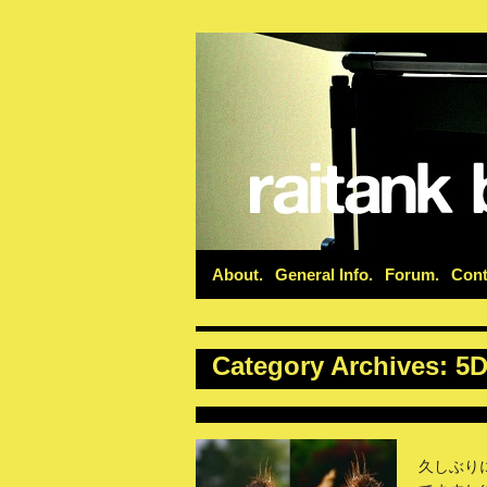
About
General Info
Forum
Cont
Category Archives:
5D
久しぶりに