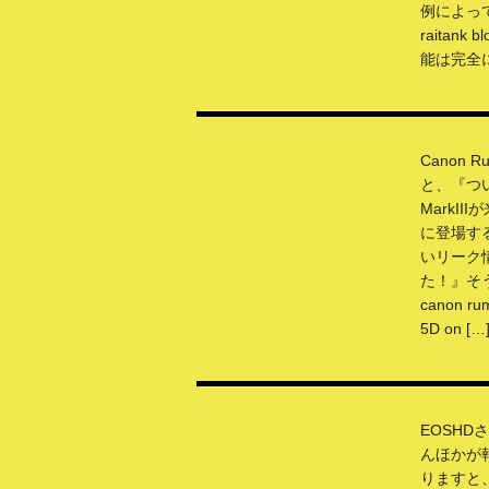
例によっ
raitank
能は完全に
Canon 
と、『つい
MarkII
に登場す
いリーク
た！』そ
canon rum
5D on […
EOSHDさ
んほかが
りますと、C