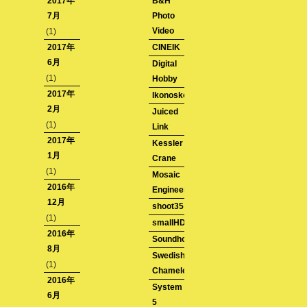
2017年
B&H
7月
Photo
Video
(1)
2017年
CINEIK
6月
Digital
(1)
Hobby
2017年
Ikonoskop
2月
Juiced
(1)
Link
2017年
Kessler
1月
Crane
(1)
Mosaic
2016年
Engineering
12月
shoot35
(1)
smallHD
2016年
Soundhouse
8月
Swedish
(1)
Chameleon
2016年
System
6月
5