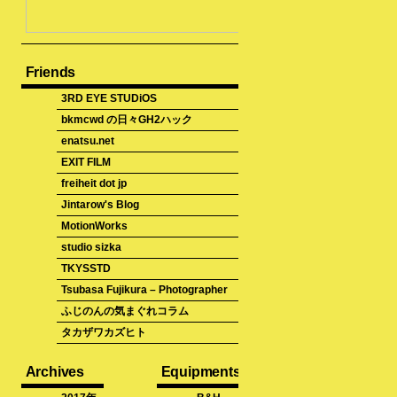
Friends
3RD EYE STUDiOS
bkmcwd の日々GH2ハック
enatsu.net
EXIT FILM
freiheit dot jp
Jintarow's Blog
MotionWorks
studio sizka
TKYSSTD
Tsubasa Fujikura – Photographer
ふじのんの気まぐれコラム
タカザワカズヒト
Archives
Equipments