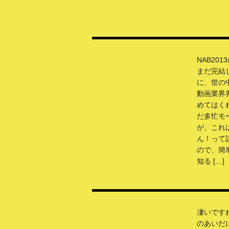
NAB20
まだ完結
に、世の
動画業界
めてはく
だ多忙モ
が、これ
ん！って
ので、簡
知る […]
凄いです
のあいだ