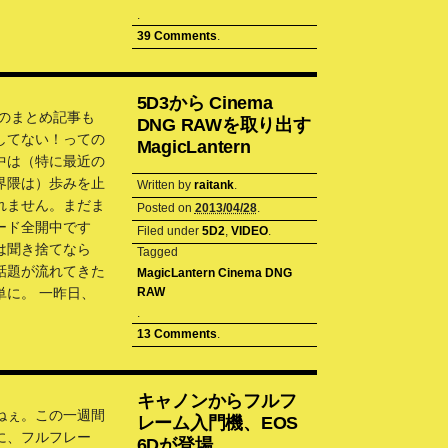
.
39 Comments
.
5D3から Cinema
13のまとめ記事も
DNG RAWを取り出す
してない！っての
MagicLantern
中は（特に最近の
界隈は）歩みを止
Written by
raitank
.
れません。まだま
Posted on
2013/04/28
.
ード全開中です
Filed under
5D2
,
VIDEO
.
は聞き捨てなら
Tagged
話題が流れてきた
MagicLantern Cinema DNG
単に。 一昨日、
RAW
.
13 Comments
.
キャノンからフルフ
ねぇ。この一週間
レーム入門機、EOS
に、フルフレー
6Dが登場