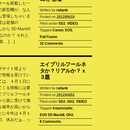
サーを搭載した一
の新型機が、なん
Written by
raitank
.
も登場しちゃいま
Posted on
2012/09/18
.
度は老舗の
Filed under
5D2
,
VIDEO
.
から 5D MarkIII
Tagged
Canon
,
EOS
,
なのか？ それと
Full Frame
.
… […]
32 Comments
.
エイプリルフールネ
外サイト様より
タか？リアルか？ｘ
信で情報を受けてい
３題
ては、４月１日に
てくる情報には要
Written by
raitank
.
イプリルフールネ
Posted on
2012/04/02
.
かり真に受けて痛
Filed under
5D2
,
GH2
,
VIDEO
.
う確率が高いから
Tagged
Anamorphic
,
とに今年は４月１
EOS 5D MarkIII
,
GH2
.
日。休みだぁ…っ
8 Comments
.