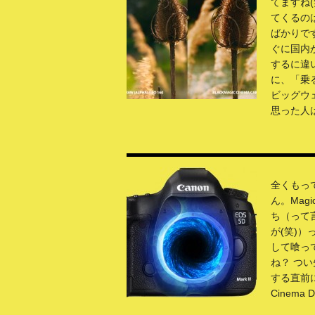
てますね(
てくるの
ばかりで
ぐに国内
するに違
に、「乗
ビッグウ
思った人は、
全くもっ
ん。Magi
ち（って
が(笑)）
して喰っ
ね？ つ
する直前に 
Cinema 