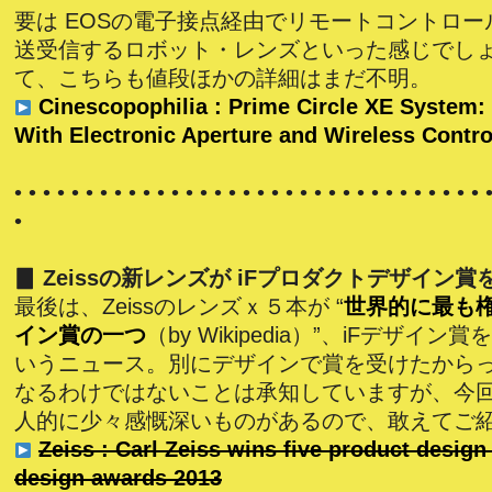
要は EOSの電子接点経由でリモートコントロ
送受信するロボット・レンズといった感じでしょ
て、こちらも値段ほかの詳細はまだ不明。
Cinescopophilia : Prime Circle XE System:
With Electronic Aperture and Wireless Contro
• • • • • • • • • • • • • • • • • • • • • • • • • • • • • • • • • 
•
▊ Zeissの新レンズが iFプロダクトデザイン賞
最後は、Zeissのレンズｘ５本が “
世界的に最も
イン賞の一つ
（by Wikipedia）”、iFデザイ
いうニュース。別にデザインで賞を受けたから
なるわけではないことは承知していますが、今回の
人的に少々感慨深いものがあるので、敢えてご
Zeiss : Carl Zeiss wins five product design
design awards 2013