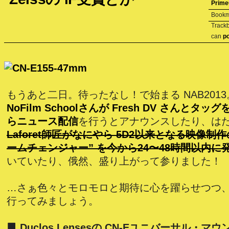
Prime
Bookm
Trackb
can
p
もうあと二日。待ったなし！で始まる NAB201
NoFilm Schoolさんが Fresh DV さんとタ
らニュース配信
を行うとアナウンスしたり、は
Laforet師匠がなにやら 5D2以来となる映像制
ームチェンジャー” を今から24〜48時間以内に
いていたり、俄然、盛り上がって参りました！
…さぁ色々とモロモロと期待に心を躍らせつつ
行ってみましょう。
▊ Duclos Lensesの CN-Eユニバーサル・マウ