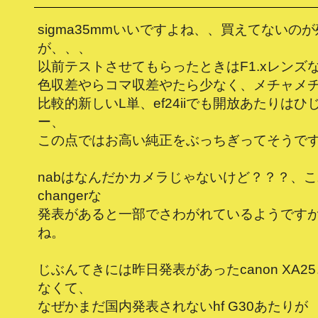
sigma35mmいいですよね、、買えてないの
が、、、
以前テストさせてもらったときはF1.xレンズ
色収差やらコマ収差やたら少なく、メチャメ
比較的新しいL単、ef24iiでも開放あたりは
ー、
この点ではお高い純正をぶっちぎってそうで
nabはなんだかカメラじゃないけど？？？、こ
changerな
発表があると一部でさわがれているようです
ね。
じぶんてきには昨日発表があったcanon XA2
なくて、
なぜかまだ国内発表されないhf G30あたりが