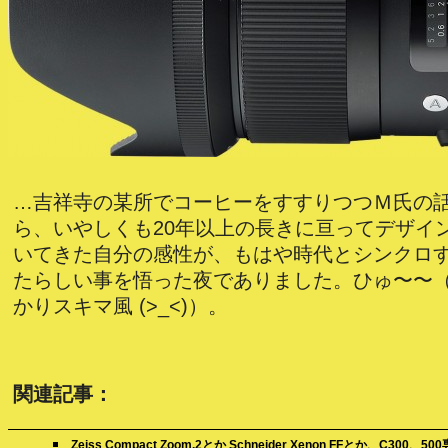
…吉祥寺の某所でコーヒーをすすりつつＭ氏の
ら、いやしくも20年以上の長きに亘ってデザイ
いてきた自分の感性が、もはや時代とシンクロ
たらしい事を悟った夜でありました。ひゅ〜〜
かりスキマ風 (>_<)）。
関連記事：
Zeiss Compact Zoom.2とか Schneider Xenon FFとか、C300