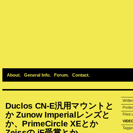
About
General Info
Forum
Contact
Writte
Duclos CN-E汎用マウントと
Poste
か Zunow Imperialレンズと
Filed
か、PrimeCircle XEとか
VIDE
Tagg
Zeissの iF受賞とか