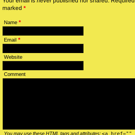
Your email is
never
published nor shared. Required 
marked
*
*
Name
*
Email
Website
Comment
You may use these
HTML
tags and attributes:
<a href="" 