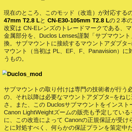
現在のところ、このモッド（改造）が対応する
47mm T2.8 L
と
CN-E30-105mm T2.8 L
の２本
改変は CN-Eレンズのトレードマークである、
金属部分を、Duclos Lenses謹製「サブマウ
換。サブマウントに接続するマウントアダプタ−
マウント（当初は PL、EF、F、Panavision
うもの。
サブマウントの取り付けは専門の技術者が行う
の、それ以降は必要なマウントアダプタ−をねじ
さ。また、この Duclosサブマウントをインス
Canon LightWeightズームの販売も予定して
に、この改造によって Canonの正規保証が受
とに対処すべく、何らかの保証プランを策定中