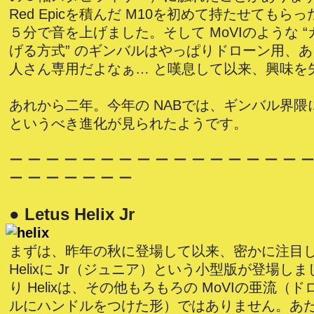
Red Epicを積んだ M10を初めて持たせてもら
５分で音を上げました。そして MoVIのような 
げる方式” のギンバルはやっぱりドローン用、
人さん専用だよなぁ… と嘆息して以来、興味を
あれから二年。今年の NABでは、ギンバル界隈
というべき進化が見られたようです。
ー ー ー ー ー ー ー ー ー ー ー ー ー ー ー ー ー
ー ー ー ー ー ー ー
● Letus Helix Jr
まずは、昨年の秋に登場して以来、密かに注目してい
Helixに Jr（ジュニア）という小型版が登場し
り Helixは、その他もろもろの MoVIの亜流（
ルにハンドルをつけた形）ではありません。あ