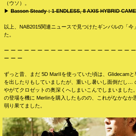
（ウソ）。
▶︎
Basson Steady：1-ENDLESS, 8 AXIS HYBRID CAM
以上、NAB2015関連ニュースで見つけたギンバルの「
た。
ー ー ー ー ー ー ー ー ー ー ー ー ー ー ー ー ー ー ー ー
ー ー ー
ずっと昔、まだ 5D MarIIを使っていた頃は、Glideca
を出したりもしていましたが、重いし暑いし面倒だし… 
やがてクロゼットの奥深くへしまいこんでしまいました。
の登場を機に Merlinを購入したものの、これがなかな
弱り果てました。