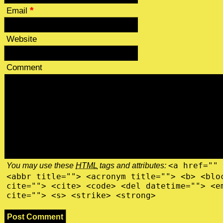
*
Email
Website
Comment
You may use these
HTML
tags and attributes:
<a href="" 
<abbr title=""> <acronym title=""> <b> <blo
cite=""> <cite> <code> <del datetime=""> <e
cite=""> <s> <strike> <strong>