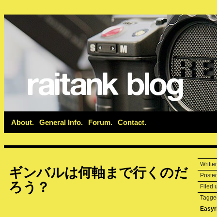
About
General Info
Forum
Contact
Writte
ギンバルは何軸まで行くのだ
Poste
ろう？
Filed
Tagg
Easyr