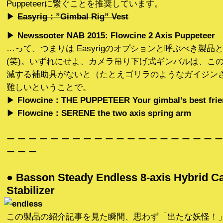
Puppeteerに繋ぐことを推奨しています。
▶︎
Easyrig：”Gimbal Rig” Vest
▶︎
Newssooter NAB 2015: Flowcine 2 Axis Puppeteer
…って、つまりは Easyrigのオプションと呼ぶべき製品
(笑)。いずれにせよ、カメラ吊り下げ式ギンバルは、こ
減する補助具がないと（たとえゴリラのようなガイジン
難しいということで。
▶︎
Flowcine：THE PUPPETEER Your gimbal’s best fri
▶︎
Flowcine：SERENE the two axis spring arm
ー ー ー ー ー ー ー ー ー ー ー ー ー ー ー ー ー ー ー ー
ー ー ー
● Basson Steady Endless 8-axis Hybrid 
Stabilizer
この製品の紹介記事を見た瞬間、思わず「出たな妖怪！