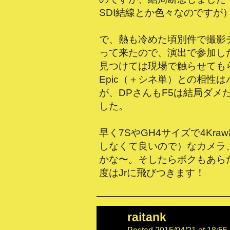
SDI結線とか色々なのですが
で、熱も冷めた頃別件で撮影チー
って来たので、演出で参加し
見つけては現場で触らせても
Epic（＋シネ単）との相性
が、DPさんもF5は結局ダメ
した。
早く7SやGH4サイズで4Kr
しなくて良いので）なカメラ
かな〜。そしたらボクもあらため
度はJrに飛びつきます！
raitank