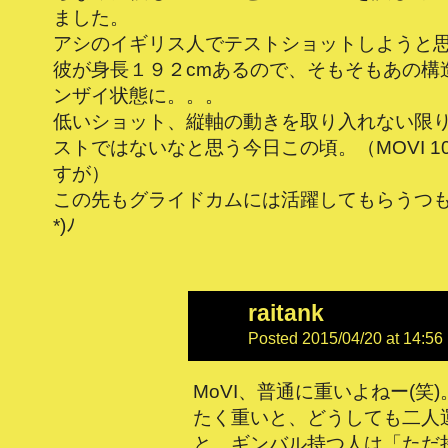
ました。
アシのイギリス人でテストショットしようと
彼が身長１９２cmあるので、そもそもあの構
ンザイ状態に。。。
低いショット、縦軸の動きを取り入れない限
ストではないなと思う今日この頃。（MOVI 1
すが）
この先もグライドカムには活躍してもらうつもり
*)ﾉ
raitank
Posted 2015/04/20 at 14:56
MoVI、普通に重いよねー(笑)。
たく重いと、どうしても二人
と、ギンバル持つ人は「ただ