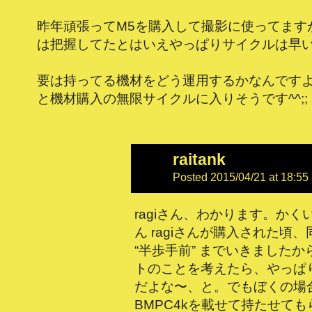
昨年頑張ってM5を購入して撮影に使ってます
は把握してたとはいえやっぱりサイクルは早
要は持ってる機材をどう運用するかなんです
と機材購入の無限サイクルに入りそうです^^;;
raitank
Posted 2015/04/21 at 18:55
ragiさん、わかります。か
ん ragiさんが購入された頃、
“半歩手前” までいきましたか
トのことを考えたら、やっぱり
だよな〜、と。でもぼくの場
BMPC4kを載せて持たせて