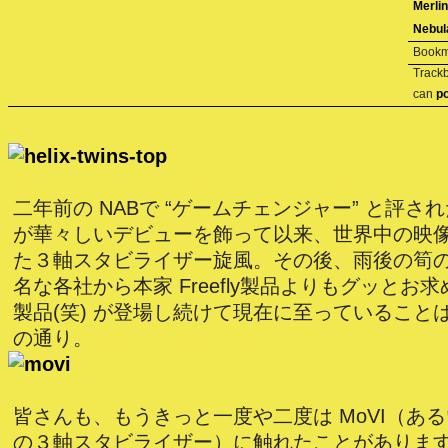
Merlin
Nebul
Bookm
Trackb
can
p
二年前の NABで “ゲームチェンジャー” と評された Fr
が華々しいデビューを飾って以来、世界中の映
た３軸スタビライザー旋風。その後、雨後の筍
名な各社から本家 Freefly製品よりもグッとお
製品(笑) が登場し続けて現在に至っていること
の通り。
皆さんも、もうきっと一度や二度は MoVI（あるい
の３軸スタビライザー）に触れたことがあります