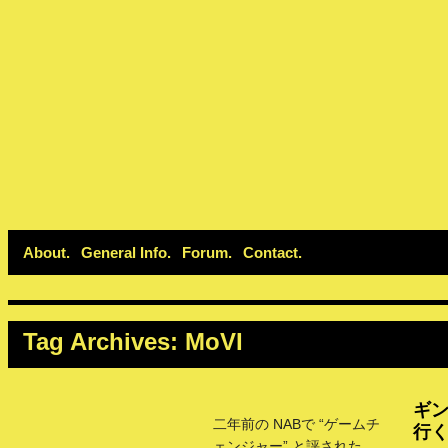
About
General Info
Forum
Contact
Tag Archives:
MoVI
ギ
二年前の NABで “ゲームチ
行
ェンジャー” と評された