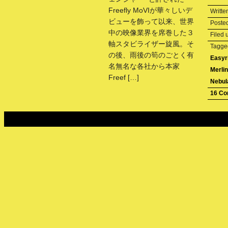
Freefly MoVIが華々しいデ
Writte
ビューを飾って以来、世界
Poste
中の映像業界を席巻した３
Filed
軸スタビライザー旋風。そ
Tagg
の後、雨後の筍のごとく有
Easyr
名無名な各社から本家
Merlin
Freef […]
Nebul
16 C