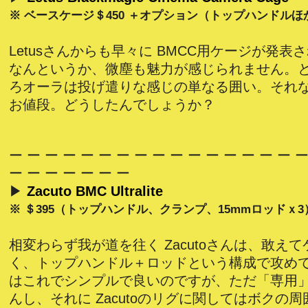
※ ベースケージ＄450 ＋オプション（トップハンドルほ
Letusさんからも早々に BMCC用ケージが発表
なんというか、微塵も魅力が感じられません。
ろオーラは投げ遣りな感じの単なる囲い。それ
お値段。どうしたんでしょうか？
ー ー ー ー ー ー ー ー ー ー ー ー ー ー ー ー ー
ー ー ー ー ー ー ー
▶
Zacuto BMC Ultralite
※ ＄395（トップハンドル、クランプ、15mmロッドｘ3
相変わらず我が道を往く Zacutoさんは、敢え
く、トップハンドル＋ロッドという構成で攻め
はこれでシンプルで良いのですが、ただ「専用
んし、それに Zacutoのリグに関してはボクの