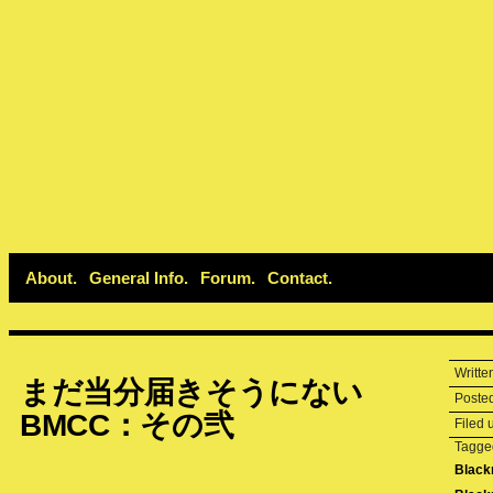
About
General Info
Forum
Contact
Writte
まだ当分届きそうにない
Poste
BMCC：その弐
Filed
Tagge
Black