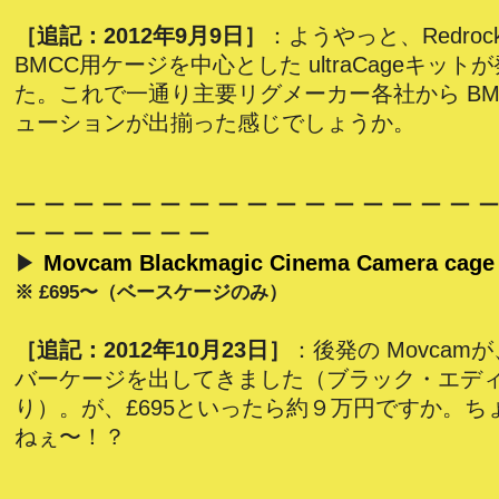
［追記：2012年9月9日］
：ようやっと、Redrock
BMCC用ケージを中心とした ultraCageキッ
た。これで一通り主要リグメーカー各社から BM
ューションが出揃った感じでしょうか。
ー ー ー ー ー ー ー ー ー ー ー ー ー ー ー ー ー
ー ー ー ー ー ー ー
▶
Movcam Blackmagic Cinema Camera cage
※ £695〜（ベースケージのみ）
［追記：2012年10月23日］
：後発の Movcam
バーケージを出してきました（ブラック・エデ
り）。が、£695といったら約９万円ですか。ち
ねぇ〜！？