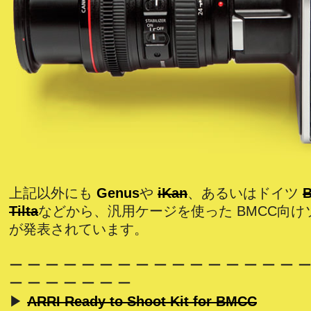
上記以外にも
Genus
や
iKan
、あるいはドイツ
Tilta
などから、汎用ケージを使った BMCC向け
が発表されています。
ー ー ー ー ー ー ー ー ー ー ー ー ー ー ー ー ー
ー ー ー ー ー ー ー
▶
ARRI Ready to Shoot Kit for BMCC