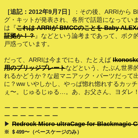
［追記：2012年9月7日］
：その後、ARRIから 
グ・キットが発表され、各所で話題になってい
は『
これは ARRIが BMCCのことを Baby AL
証拠か！？
』などという論考まであって、ボク
戸惑っています。
だって、ARRIは今までにも、たとえば
Ikonosk
用のブリッジプレート
などという、たぶん世界的
れるかどうか？な超マニアック・パーツだって
に？ww いやしかし、やっぱ惚れ惚れするカッ
ぇ〜。じゅるじゅる…。あ、お父さん、ヨダレ
ー ー ー ー ー ー ー ー ー ー ー ー ー ー ー ー ー
ー ー ー ー ー ー ー
▶
Redrock Micro ultraCage for Blackmagic 
※ ＄499〜（ベースケージのみ）