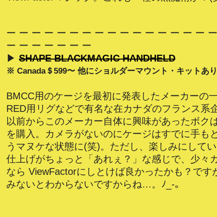
ー ー ー ー ー ー ー ー ー ー ー ー ー ー ー ー ー
ー ー ー ー ー ー ー
▶
SHAPE BLACKMAGIC HANDHELD
※ Canada＄599〜 他にショルダーマウント・キットあ
BMCC用のケージを最初に発表したメーカーの
RED用リグなどで有名な在カナダのフランス系企
以前からこのメーカー自体に興味があったボク
を購入。カメラがないのにケージはすでに手も
うマヌケな状態に(笑)。ただし、楽しみにして
仕上げがちょっと「あれぇ？」な感じで、少々
なら ViewFactorにしとけば良かったかも？で
みないとわからないですからね…。ﾉ_-｡