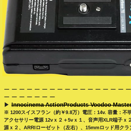
ー ー ー ー ー ー ー ー ー ー ー ー ー ー ー ー ー
ー ー ー ー ー ー ー
▶
Innocinema ActionProducts Voodoo Maste
※ 1200スイスフラン（約￥9.8万）電圧：14v. 容量：
アクセサリー電源 12vｘ２＋5vｘ１、音声用XLR端子
源ｘ２、ARRIローゼット（左右）、15mmロッド用クラ