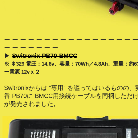
ー ー ー ー ー ー ー ー ー ー ー ー ー ー ー ー ー
ー ー ー ー ー ー ー
▶
Switronix PB70-BMCC
※ ＄329 電圧：14.8v、容量：70Wh／4.8Ah、重量：
ー電源 12vｘ２
Switronixからは “専用” を謳ってはいるもの
番 PB70に BMCC用接続ケーブルを同梱した
が発売されました。