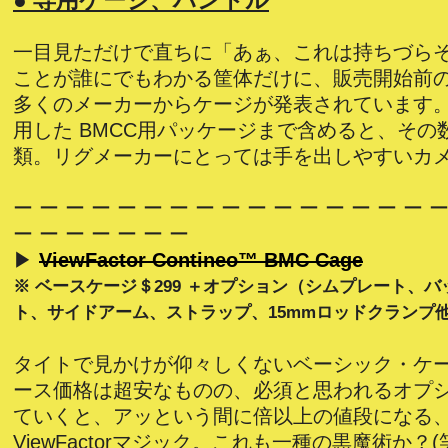
● 専用ケージ、ハンドル
一目見ただけで直ちに「あぁ、これは持ちづら
ことが誰にでもわかる筐体だけに、販売開始前
多くのメーカーからケージが発表されています
用した BMCC用パッケージまで含めると、その
類。リグメーカーにとっては手を出しやすいカ
ー ー ー ー ー ー ー ー ー ー ー ー ー ー ー ー ー
ー ー ー ー ー ー ー
▶
ViewFactor Contineo™ BMC Cage
※ ベースケージ＄299 ＋オプション（シムプレート、
ト、サイドアーム、ストラップ、15mmロッドクランプ
タイトで見かけが仰々しくないベーシック・ケ
ース価格は超安なものの、必須と思われるオプ
ていくと、アッという間に倍以上の値段になる
ViewFactorマジック。これも一種の黒魔術か？(