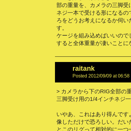
部の重量を、カメラの三脚受け
ネジ一本で受ける形になるの
ろをどうお考えになるか伺い
す。
ケージを組み込めばいいので
すると全体重量が凄いことに
raitank
Posted 2012/09/09 at 06:58
> カメラから下のRIG全部
三脚受け用の1/4インチネジ
いやあ、これはあり得んです
像しただけで恐ろしい。だいたい
とこのリグって相対的に一つ