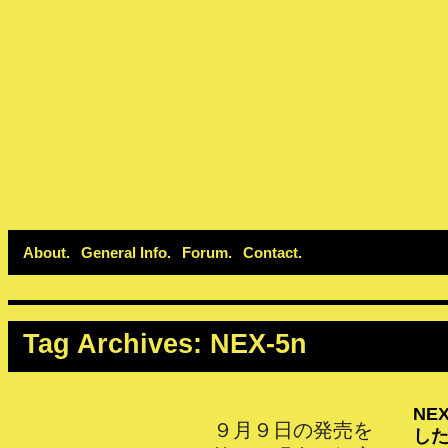
About
General Info
Forum
Contact
Tag Archives:
NEX-5n
NE
９月９日の発売を
し