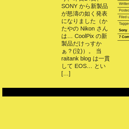
Writte
SONY から新製品
Poste
が怒濤の如く発表
Filed
になりました（か
Tagg
たやの Nikon さん
Sony
.
は… CoolPix の新
7 Co
製品だけっすか
ぁ？(泣)）。 当
raitank blog は一貫
して EOS… とい
[…]