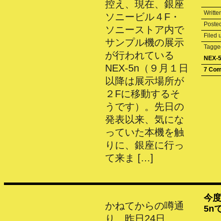
控え、現在、銀座
Writte
ソニービル４F・
Poste
ソニーストア内で
Filed
サンプル機の展示
Tagg
が行われている
NEX-
NEX-5n（９月１日
7 Co
以降は展示場所が
２Fに移動するそ
うです）。先日の
発表以来、気にな
っていた本機を触
りに、銀座に行っ
て来ま […]
今度
かねてからの噂通
5n
り、昨日24日、