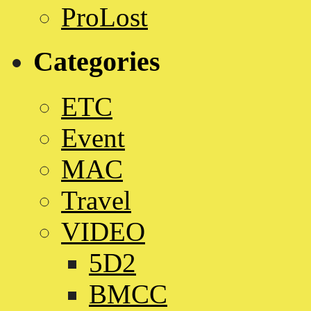
ProLost
Categories
ETC
Event
MAC
Travel
VIDEO
5D2
BMCC