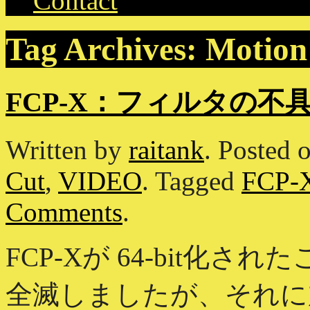
Contact
Tag Archives:
Motion
FCP-X：フィルタの
Written by
raitank
.
Posted 
Cut
,
VIDEO
.
Tagged
FCP-
Comments
.
FCP-Xが 64-bit化
全滅しましたが、それに加