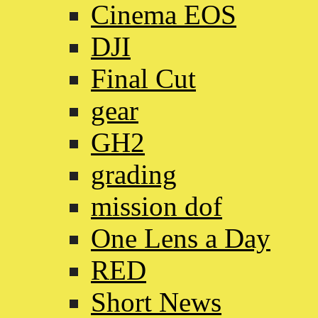
Cinema EOS
DJI
Final Cut
gear
GH2
grading
mission dof
One Lens a Day
RED
Short News