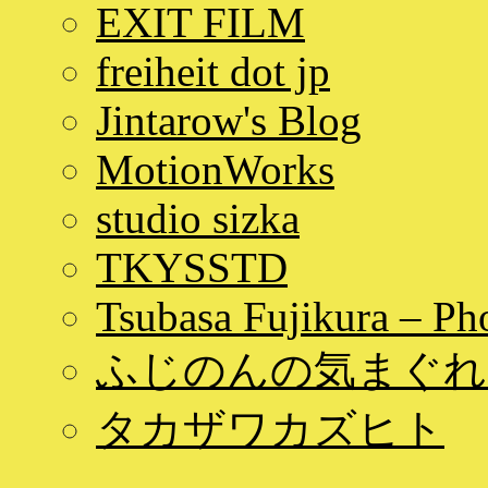
EXIT FILM
freiheit dot jp
Jintarow's Blog
MotionWorks
studio sizka
TKYSSTD
Tsubasa Fujikura – Ph
ふじのんの気まぐれ
タカザワカズヒト