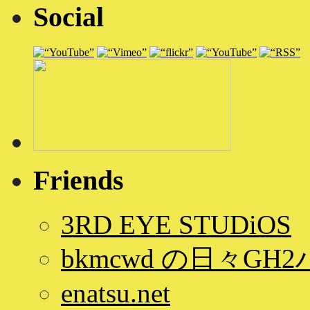
Social
Friends
3RD EYE STUDiOS
bkmcwd の日々GH
enatsu.net