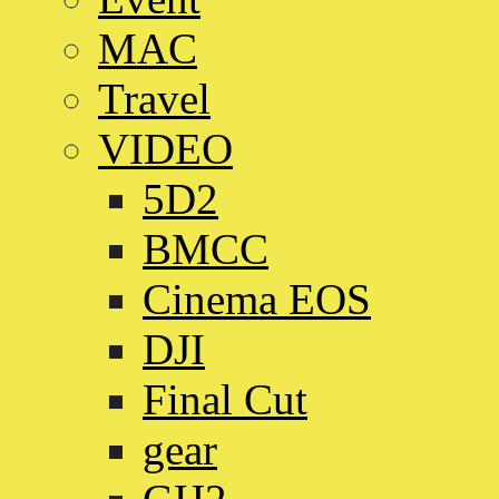
MAC
Travel
VIDEO
5D2
BMCC
Cinema EOS
DJI
Final Cut
gear