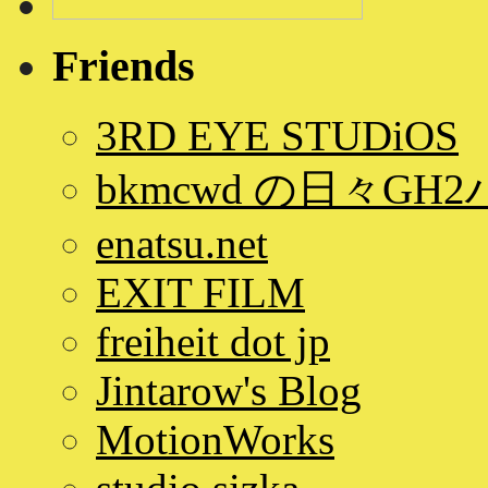
Friends
3RD EYE STUDiOS
bkmcwd の日々GH
enatsu.net
EXIT FILM
freiheit dot jp
Jintarow's Blog
MotionWorks