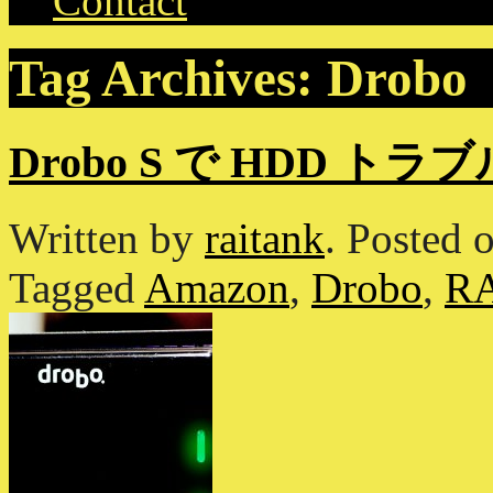
Contact
Tag Archives:
Drobo
Drobo S で HDD トラ
Written by
raitank
.
Posted 
Tagged
Amazon
,
Drobo
,
R