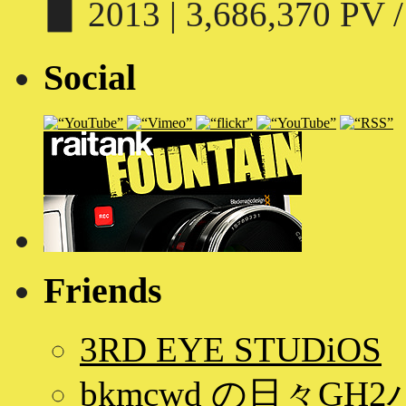
▊ 2013 | 3,686,370 PV /
Social
Friends
3RD EYE STUDiOS
bkmcwd の日々GH