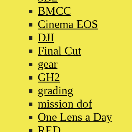
BMCC
Cinema EOS
DJI
Final Cut
gear
GH2
grading
mission dof
One Lens a Day
RED