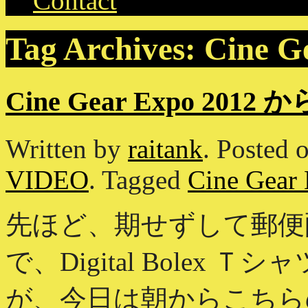
Contact
Tag Archives:
Cine G
Cine Gear Expo 20
Written by
raitank
.
Posted 
VIDEO
.
Tagged
Cine Gear
先ほど、期せずして郵便
で、Digital Bole
が、今日は朝からこちら