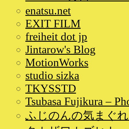
enatsu.net
EXIT FILM
freiheit dot jp
Jintarow's Blog
MotionWorks
studio sizka
TKYSSTD
Tsubasa Fujikura – Ph
ふじのんの気まぐれ