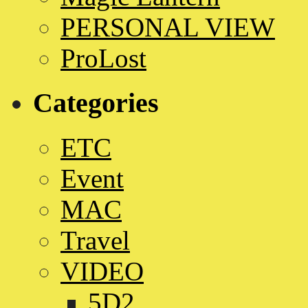
PERSONAL VIEW
ProLost
Categories
ETC
Event
MAC
Travel
VIDEO
5D2