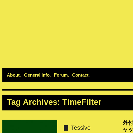
About
General Info
Forum
Contact
Tag Archives:
TimeFilter
外
▊ Tessive
ャ