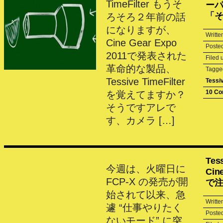
TimeFilter もうそ
ー
「
ろそろ２年前の話
になりますが、
Writte
Cine Gear Expo
Poste
2011で発表された
Filed
革命的な製品、
Tagg
Tessive TimeFilter
Tessi
10 C
を覚えてますか？
そうですアレで
す、カメラ […]
Tes
今週は、火曜日に
Cin
FCP-X の発売が開
で
始されて以来、急
Writte
遽 “仕事やりたく
Poste
ないモード” に突