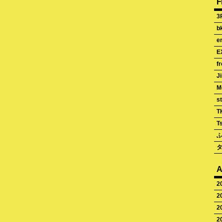
F
3
b
e
E
fr
J
M
st
T
T
A
2
2
2
2