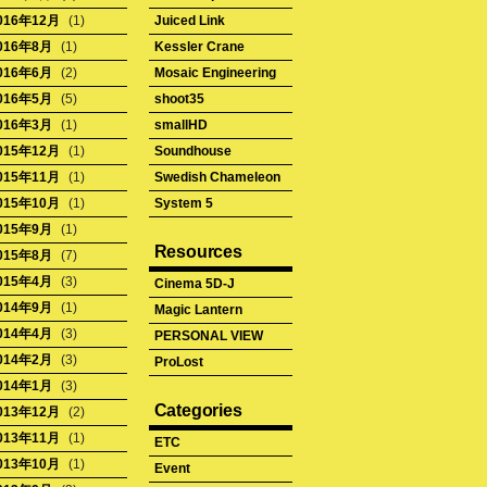
016年12月
(1)
Juiced Link
016年8月
(1)
Kessler Crane
016年6月
(2)
Mosaic Engineering
016年5月
(5)
shoot35
016年3月
(1)
smallHD
015年12月
(1)
Soundhouse
015年11月
(1)
Swedish Chameleon
015年10月
(1)
System 5
015年9月
(1)
Resources
015年8月
(7)
015年4月
(3)
Cinema 5D-J
014年9月
(1)
Magic Lantern
014年4月
(3)
PERSONAL VIEW
014年2月
(3)
ProLost
014年1月
(3)
Categories
013年12月
(2)
013年11月
(1)
ETC
013年10月
(1)
Event