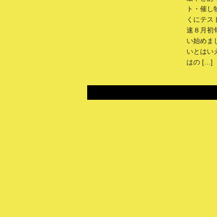
ト・催し
くにテス
速８月初
い始めま
いとはい
はの […]