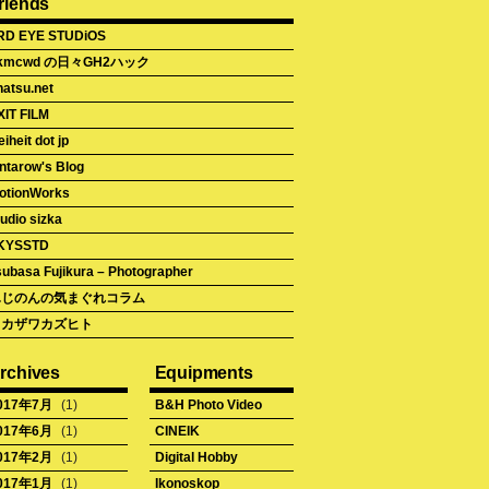
riends
RD EYE STUDiOS
kmcwd の日々GH2ハック
natsu.net
XIT FILM
eiheit dot jp
intarow's Blog
otionWorks
udio sizka
KYSSTD
subasa Fujikura – Photographer
ふじのんの気まぐれコラム
タカザワカズヒト
rchives
Equipments
017年7月
(1)
B&H Photo Video
017年6月
(1)
CINEIK
017年2月
(1)
Digital Hobby
017年1月
(1)
Ikonoskop