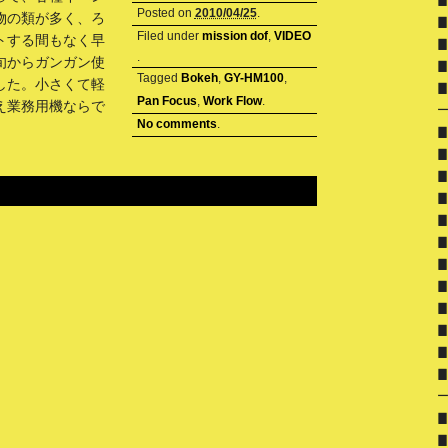
▊ 
Posted on
2010/04/25
.
物の類が多く、ろ
▊ 
Filed under
mission dof
,
VIDEO
トする間もなく早
▊ 
.
旬からガンガン使
▊ 
Tagged
Bokeh
,
GY-HM100
,
した。小さくて軽
▊ 
Pan Focus
,
Work Flow
.
え業務用機ならで
No comments
.
▊ 
▊ 
▊ 
▊ 
▊ 
▊ 
▊ 
▊ 
▊ 
▊ 
▊ 
▊ 
▊ 
▊ 