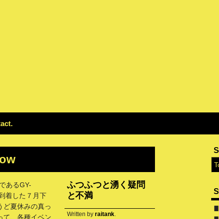
act
S
low
ふつふつと湧く疑問
であるGY-
S
と不満
が到着した７月下
うど夏休みの真っ
▊ 
Written by
raitank
.
って、各種イベン