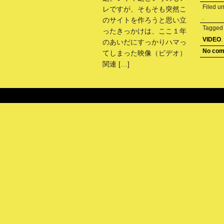
Filed u
レですが、そもそも突然こ
.
のサイトを作ろうと思い立
Tagge
ったきっかけは、ここ１年
VIDEO
.
のあいだにすっかりハマっ
No co
てしまった映像（ビデオ）
関連 […]