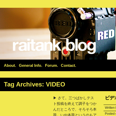
About
General Info
Forum
Contact
Tag Archives:
VIDEO
ビデ
▶ さて。三つばかしテス
ト投稿を終えて調子をつか
Written
んだところで、そろそろ本
Posted
題。いや本題というのもア