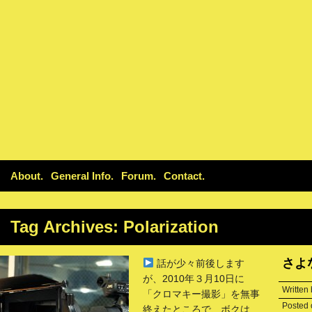
About
General Info
Forum
Contact
Tag Archives:
Polarization
さよな
話が少々前後します
が、2010年３月10日に
Written
「クロマキー撮影」を無事
Posted
終えたところで、ボクは