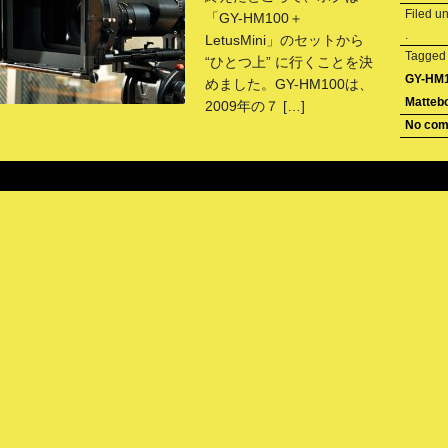
Filed u
「GY-HM100＋
.
LetusMini」のセットから
Tagge
“ひとつ上” に行くことを決
GY-HM
めました。GY-HM100は、
Matteb
2009年の７ […]
No co