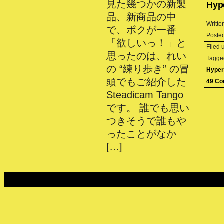
見た幾つかの新製
Hyp
品、新商品の中
Writte
で、ボクが一番
Poste
「欲しいっ！」と
Filed
思ったのは、れい
Tagg
の “練り歩き” の冒
Hyper
頭でもご紹介した
49 C
Steadicam Tango
です。 誰でも思い
つきそうで誰もや
ったことがなか
[…]