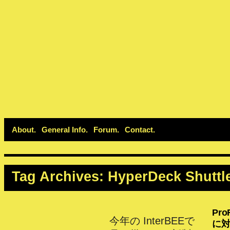
About
General Info
Forum
Contact
Tag Archives:
HyperDeck Shuttl
Pro
今年の InterBEEで
に