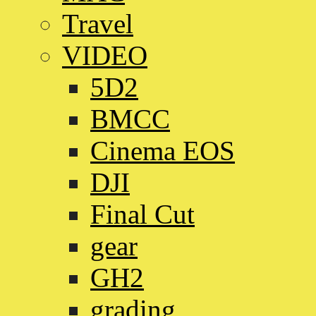
Travel
VIDEO
5D2
BMCC
Cinema EOS
DJI
Final Cut
gear
GH2
grading