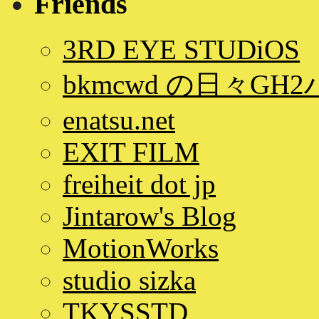
Friends
3RD EYE STUDiOS
bkmcwd の日々GH
enatsu.net
EXIT FILM
freiheit dot jp
Jintarow's Blog
MotionWorks
studio sizka
TKYSSTD